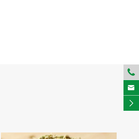


