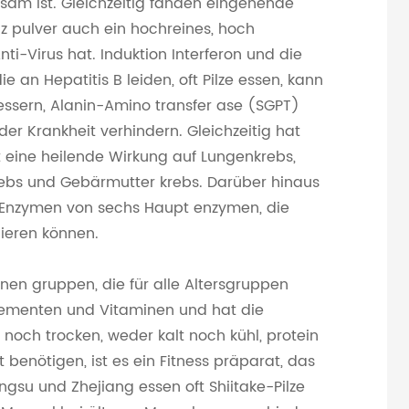
am ist. Gleichzeitig fanden eingehende
z pulver auch ein hochreines, hoch
ti-Virus hat. Induktion Interferon und die
e an Hepatitis B leiden, oft Pilze essen, kann
essern, Alanin-Amino transfer ase (SGPT)
der Krankheit verhindern. Gleichzeitig hat
 eine heilende Wirkung auf Lungenkrebs,
ebs und Gebärmutter krebs. Darüber hinaus
n Enzymen von sechs Haupt enzymen, die
ieren können.
onen gruppen, die für alle Altersgruppen
 elementen und Vitaminen und hat die
noch trocken, weder kalt noch kühl, protein
t benötigen, ist es ein Fitness präparat, das
angsu und Zhejiang essen oft Shiitake-Pilze