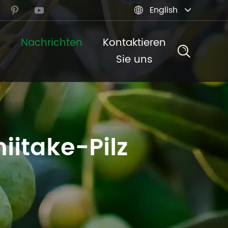
English



n
Nachrichten
Kontaktieren
Sie uns
iitake-Pilz