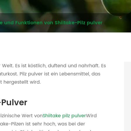
le und Funktionen von Shiitake-Pilz pulver
r Welt. Es ist köstlich, duftend und nahrhaft. Es
turkost. Pilz pulver ist ein Lebensmittel, das
 hergestellt wird.
-Pulver
dizinische Wert von
Shiitake pilz pulver
Wird
take-Pilzen ist sehr hoch, was bei der