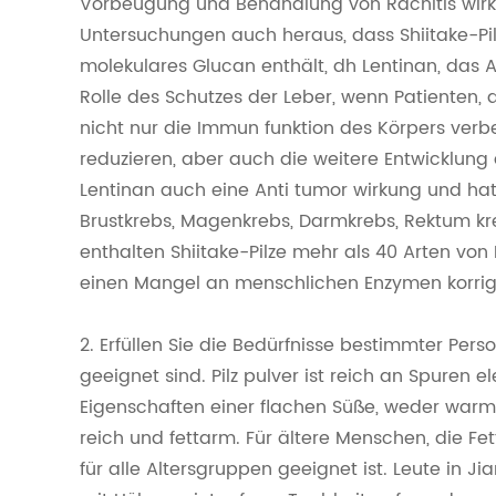
Vorbeugung und Behandlung von Rachitis wirks
Untersuchungen auch heraus, dass Shiitake-Pil
molekulares Glucan enthält, dh Lentinan, das An
Rolle des Schutzes der Leber, wenn Patienten, di
nicht nur die Immun funktion des Körpers verb
reduzieren, aber auch die weitere Entwicklung 
Lentinan auch eine Anti tumor wirkung und hat
Brustkrebs, Magenkrebs, Darmkrebs, Rektum kr
enthalten Shiitake-Pilze mehr als 40 Arten vo
einen Mangel an menschlichen Enzymen korrig
2. Erfüllen Sie die Bedürfnisse bestimmter Pers
geeignet sind. Pilz pulver ist reich an Spuren
Eigenschaften einer flachen Süße, weder warm 
reich und fettarm. Für ältere Menschen, die Fet
für alle Altersgruppen geeignet ist. Leute in Ji