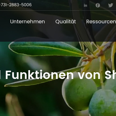
731-2883-5006



Unternehmen
Qualität
Ressource
d Funktionen von Sh