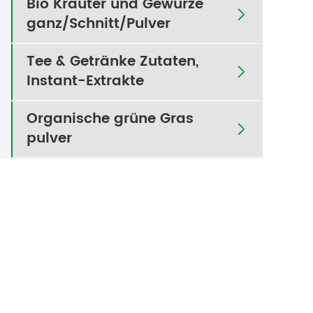
Bio Kräuter und Gewürze

ganz/Schnitt/Pulver
Tee & Getränke Zutaten,

Instant-Extrakte
Organische grüne Gras

pulver