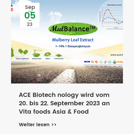
Sep
05
23
ACE Biotech nology wird vom
20. bis 22. September 2023 an
Vita foods Asia & Food
Ingredients Asia in Bangkok,
Weiter lesen >>
Thailand, teilnehmen