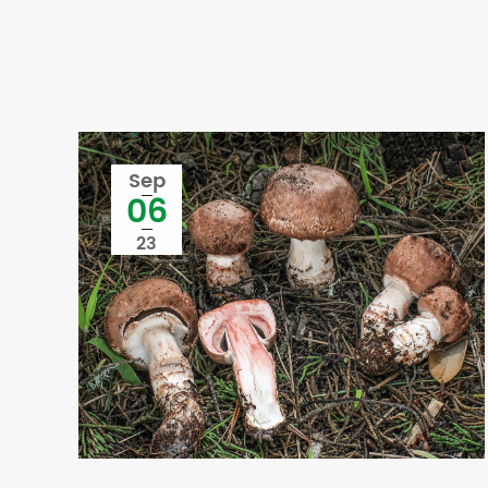
Sep
06
23