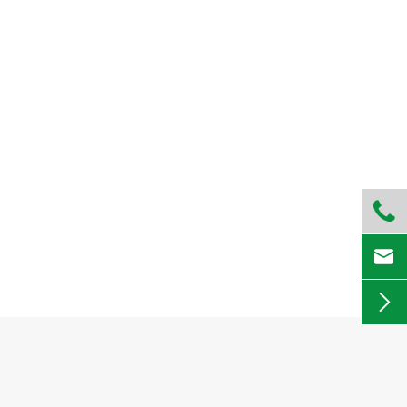


