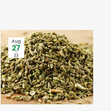
Aug
27
23