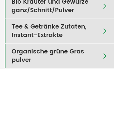
Bio Kräuter und Gewürze

ganz/Schnitt/Pulver
Tee & Getränke Zutaten,

Instant-Extrakte
Organische grüne Gras

pulver