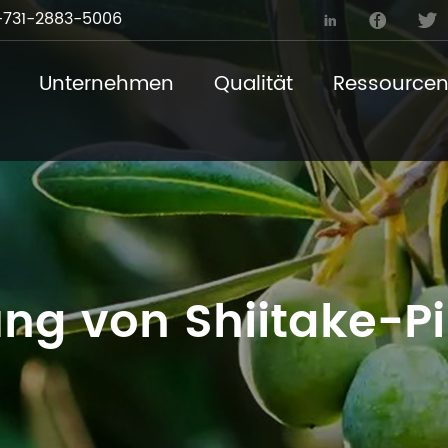
731-2883-5006



Unternehmen
Qualität
Ressource
ung von Shiitake-Pi