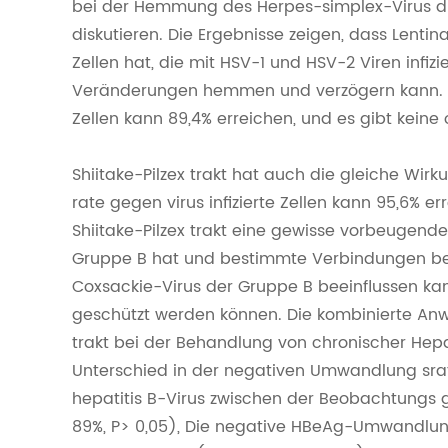
bei der Hemmung des Herpes-simplex-Virus du
diskutieren. Die Ergebnisse zeigen, dass Lentin
Zellen hat, die mit HSV-1 und HSV-2 Viren infizi
Veränderungen hemmen und verzögern kann. und
Zellen kann 89,4% erreichen, und es gibt keine
Shiitake-Pilzex trakt hat auch die gleiche Wirk
rate gegen virus infizierte Zellen kann 95,6% e
Shiitake-Pilzex trakt eine gewisse vorbeugend
Gruppe B hat und bestimmte Verbindungen bei
Coxsackie-Virus der Gruppe B beeinflussen ka
geschützt werden können. Die kombinierte Anw
trakt bei der Behandlung von chronischer Hepat
Unterschied in der negativen Umwandlung sra
hepatitis B-Virus zwischen der Beobachtungs 
89%, P> 0,05), Die negative HBeAg-Umwandlung 