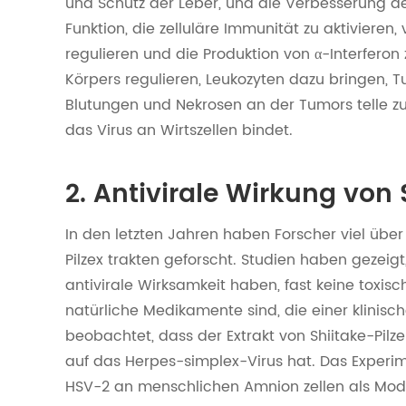
und Schutz der Leber, und die Verbesserung de
Funktion, die zelluläre Immunität zu aktiviere
regulieren und die Produktion von α-Interferon
Körpers regulieren, Leukozyten dazu bringen, Tum
Blutungen und Nekrosen an der Tumors telle zu
das Virus an Wirtszellen bindet.
2. Antivirale Wirkung von 
In den letzten Jahren haben Forscher viel über
Pilzex trakten geforscht. Studien haben gezeigt,
antivirale Wirksamkeit haben, fast keine tox
natürliche Medikamente sind, die einer klinisc
beobachtet, dass der Extrakt von Shiitake-Pil
auf das Herpes-simplex-Virus hat. Das Experim
HSV-2 an menschlichen Amnion zellen als Mod