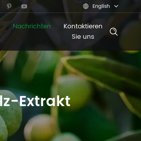
English



n
Nachrichten
Kontaktieren
Sie uns
lz-Extrakt